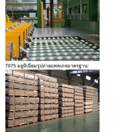
7075 อลูมิเนียมรูปถ่ายแพคเกจมาตรฐาน: