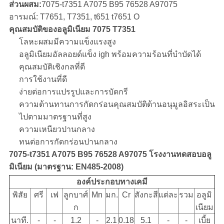
ส่วนผสม:
7075-t7351 A7075 B95 76528 A97075
อารมณ์: T7651, T7351, t651 t7651 O
คุณสมบัติของอลูมิเนียม 7075 T7351
โลหะผสมมีความแข็งแรงสูง
อลูมิเนียมอัลลอยด์แข็ง igh พร้อมความร้อนที่บำบัดได้
คุณสมบัติเชิงกลที่ดี
การใช้งานที่ดี
ง่ายต่อการแปรรูปและการบัดกรี
ความต้านทานการกัดกร่อนคุณสมบัติต้านอนุมูลอิสระเป็น
ไปตามมาตรฐานที่สูง
ความเหนียวปานกลาง
ทนต่อการกัดกร่อนปานกลาง
7075-t7351 A7075 B95 76528 A97075 โรงงานทดสอบอลู
มิเนียม
(มาตรฐาน: EN485-2008)
องค์ประกอบทางเคมี
พิสัย
ศรี
เฟ
ลูกบาศ์
Mn
มก.
Cr
สังกะสี
แต่ละ
รวม
อลูมิ
ก
เนียม
นาที.
-
-
1.2
-
2.1
0.18
5.1
-
-
เบี้ย