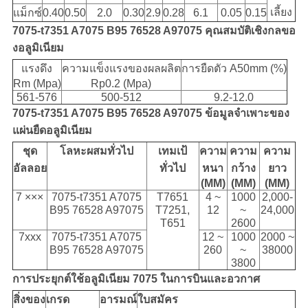
เลี้ยง
แม็กซ์
0.40
0.50
2.0
0.30
2.9
0.28
6.1
0.05
0.15
7075-t7351 A7075 B95 76528 A97075 คุณสมบัติเชิงกลขอ
งอลูมิเนียม
แรงดึง
ความแข็งแรงของผลผลิต
การยืดตัว A50mm (%)
Rm (Mpa)
Rp0.2 (Mpa)
561-576
500-512
9.2-12.0
7075-t7351 A7075 B95 76528 A97075 ข้อมูลจำเพาะของ
แผ่นยืดอลูมิเนียม
ชุด
โลหะผสมทั่วไป
เทมเป้
ความ
ความ
ความ
อัลลอย
ทั่วไป
หนา
กว้าง
ยาว
(MM)
(MM)
(MM)
7 ×××
7075-t7351 A7075
T7651
4 ~
1000
2,000-
B95 76528 A97075
T7251,
12
~
24,000
T651
2600
7xxx
7075-t7351 A7075
12 ~
1000
2000 ~
B95 76528 A97075
260
~
38000
3800
การประยุกต์ใช้อลูมิเนียม 7075 ในการบินและอวกาศ
สิ่งของ
เกรด
อารมณ์
ใบสมัคร