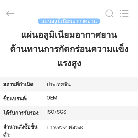
-
2025
Beijing
Silk
Road
แผ่นอลูมิเนียมอากาศยาน
Enterprise
Management
Services
แผ่นอลูมิเนียมอากาศยาน
บ้าน
Co.,LTD.
All
Rights
Reserved.
ต้านทานการกัดกร่อนความแข็ง
ผลิตภัณฑ์
แรงสูง
เกี่ยว
สถานที่กำเนิด:
ประเทศจีน
กับ
OEM
ชื่อแบรนด์:
เรา
ISO/SGS
ได้รับการรับรอง:
จำนวนสั่งซื้อขั้น
การเจรจาต่อรอง
ทัวร์
ต่ำ: