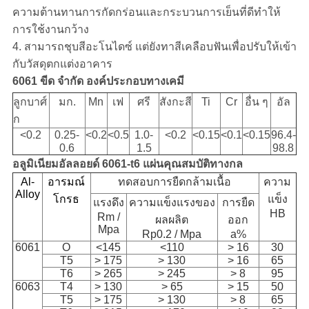
ความต้านทานการกัดกร่อนและกระบวนการเย็นที่ดีทำให้
การใช้งานกว้าง
4. สามารถชุบสีอะโนไดซ์ แต่ยังทาสีเคลือบฟันเพื่อปรับให้เข้า
กับวัสดุตกแต่งอาคาร
6061 ขีด จำกัด องค์ประกอบทางเคมี
ลูกบาศ์
มก.
Mn
เฟ
ศรี
สังกะสี
Ti
Cr
อื่น ๆ
อัล
ก
<0.2
0.25-
<0.2
<0.5
1.0-
<0.2
<0.15
<0.1
<0.15
96.4-
0.6
1.5
98.8
อลูมิเนียมอัลลอยด์ 6061-t6 แผ่นคุณสมบัติทางกล
Al-
อารมณ์
ทดสอบการยืดกล้ามเนื้อ
ความ
Alloy
โกรธ
แข็ง
แรงดึง
ความแข็งแรงของ
การยืด
HB
Rm /
ผลผลิต
ออก
Mpa
Rp0.2 / Mpa
a%
6061
O
<145
<110
> 16
30
T5
> 175
> 130
> 16
65
T6
> 265
> 245
> 8
95
6063
T4
> 130
> 65
> 15
50
T5
> 175
> 130
> 8
65