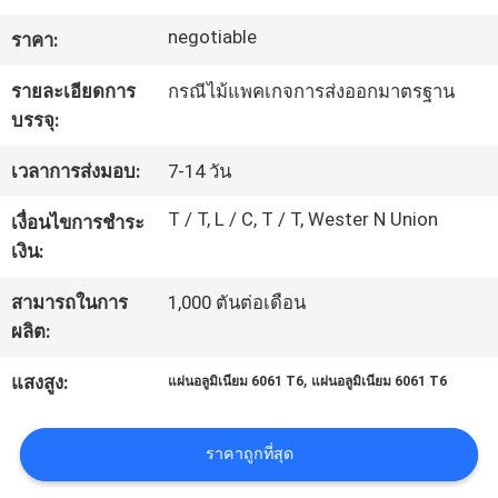
โรงงาน
negotiable
ราคา:
รายละเอียดการ
กรณีไม้แพคเกจการส่งออกมาตรฐาน
ติดต่อ
บรรจุ:
เรา
เวลาการส่งมอบ:
7-14 วัน
T / T, L / C, T / T, Wester N Union
เงื่อนไขการชำระ
ขอ
เงิน:
ใบ
สามารถในการ
1,000 ตันต่อเดือน
ผลิต:
เสนอ
,
แสงสูง:
แผ่นอลูมิเนียม 6061 T6
แผ่นอลูมิเนียม 6061 T6
ราคา
ราคาถูกที่สุด
แผนผัง