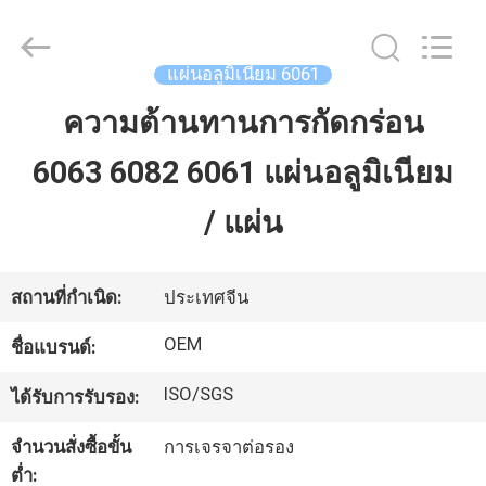
-
2025
Beijing
Silk
Road
แผ่นอลูมิเนียม 6061
Enterprise
Management
Services
ความต้านทานการกัดกร่อน
บ้าน
Co.,LTD.
All
Rights
Reserved.
6063 6082 6061 แผ่นอลูมิเนียม
ผลิตภัณฑ์
/ แผ่น
เกี่ยว
สถานที่กำเนิด:
ประเทศจีน
กับ
OEM
ชื่อแบรนด์:
เรา
ISO/SGS
ได้รับการรับรอง:
จำนวนสั่งซื้อขั้น
การเจรจาต่อรอง
ทัวร์
ต่ำ: