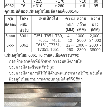
T6
> 215
> 170
> 10
80
6082
T6
> 310
> 260
> 6
95
คุณสมบัติของแผ่นอลูมิเนียมอัลลอยด์ 6061-t6
ชุด
โลหะ
เทมเป้ทั่วไป
ความ
ความ
ความ
อัลลอย
ผสม
หนา
กว้าง
ยาว
(MM)
(MM)
(MM)
ทั่วไป
6 ×××
6061
T351, T851, T39,
4 ~
1000 ~
2,000-
T7651, T7451,
12
2600
24,000
T6151, T7751,
6xxx
6061
12 ~
1000 ~
2000 ~
T7351, T651
260
3800
38000
แผ่นอลูมิเนียม 6061 T6
รายละเอียดการบรรจุ:
ก่อนผ้าพลาสติกที่มีตัวแทนการอบแห้งภายใน
ประการที่สองผ้าขนสัตว์มุก;
ประการที่สามกรณีไม้ที่มีตัวแทนแห้งพาเลทไม้รมควันพื้น
ผิวอลูมิเนียมสามารถครอบคลุมฟิล์มพีวีซีสีฟ้า