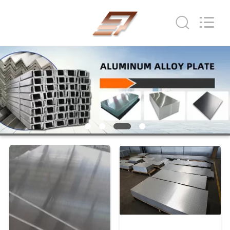
-
2025
Beijing
Silk
Road
Enterprise
Management
Services
บ้าน
Co.,LTD.
All
Rights
Reserved.
ผลิตภัณฑ์
เกี่ยว
กับ
เรา
ทัวร์