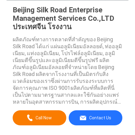
Beijing Silk Road Enterprise
Management Services Co.,LTD
ประเทศจีน โรงงาน
ผลิตภัณฑ์ทางการตลาดที่สำคัญของ Beijing
Silk Road ได้แก่ แผ่นอลูมิเนียมอัลลอยด์, ท่ออลูมิ
เนียม, แท่งอลูมิเนียม, โปรไฟล์อลูมิเนียม, อลูมิ
เนียมตีขึ้นรูปและอลูมิเนียมตีขึ้นรูปฟรี ผลิต
ภัณฑ์อลูมิเนียมอัลลอยที่จำหน่ายโดย Beijing
Silk Road ผลิตจากโรงงานที่เป็นมิตรกับสิ่ง
แวดล้อมของเราซึ่งผ่านการรับรองระบบการ
จัดการคุณภาพ ISO 9001ผลิตภัณฑ์ที่ผลิตที่นี่
เป็นไปตามมาตรฐานสากลและใช้กันอย่างแพร่
หลายในอุตสาหกรรมการบิน, การผลิตอุปกรณ์
การขนส่งทางบก, การต่อเรือ, อุตสาหกรรม
พลังงาน, เครื่องใช้ไฟฟ้าอิเล็กทรอนิกส์, การ
Call Now
Contact Us
ก่อสร้างโครงสร้างพื้นฐานและอุตสาหกรรม
เหมืองแร่เส้นทางสายไหมปักกิ่งมุ่งเน้นไปที่การ